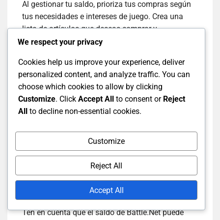
Al gestionar tu saldo, prioriza tus compras según
tus necesidades e intereses de juego. Crea una
lista de artículos que deseas comprar y
clasifícalos según su importancia. Esta estrategia
We respect your privacy
ayuda a asegurar que gastes tu saldo en los
Cookies help us improve your experience, deliver
artículos más valiosos primero.
personalized content, and analyze traffic. You can
choose which cookies to allow by clicking
Considera esperar a las rebajas o promociones en
Customize
. Click
Accept All
to consent or
Reject
compras menos urgentes. De esta manera, puedes
All
to decline non-essential cookies.
estirar tu saldo más y obtener más valor de tu
gasto.
Customize
Comprender las fechas de
Reject All
expiración
Accept All
Ten en cuenta que el saldo de Battle.Net puede