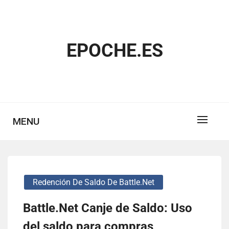
Skip
to
content
EPOCHE.ES
MENU
Redención De Saldo De Battle.net
Battle.Net Canje de Saldo: Uso
del saldo para compras,