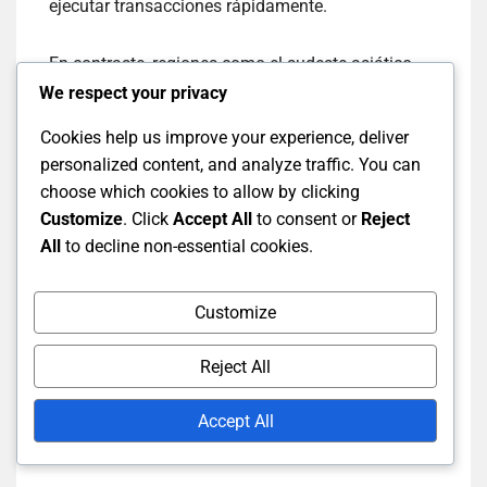
ejecutar transacciones rápidamente.
En contraste, regiones como el sudeste asiático
pueden tener una infraestructura menos
We respect your privacy
desarrollada, lo que lleva a tiempos de transacción
Cookies help us improve your experience, deliver
más lentos y costos más altos. Sin embargo, estas
personalized content, and analyze traffic. You can
áreas pueden presentar oportunidades para los
choose which cookies to allow by clicking
comerciantes dispuestos a navegar por las
Customize
. Click
Accept All
to consent or
Reject
regulaciones locales y las particularidades del
All
to decline non-essential cookies.
mercado.
Comprender estas condiciones es crucial para los
Customize
comerciantes que buscan optimizar sus
estrategias. Un análisis exhaustivo de los horarios
Reject All
comerciales locales, las tarifas de transacción y
los instrumentos comerciales disponibles puede
Accept All
proporcionar una ventaja competitiva.