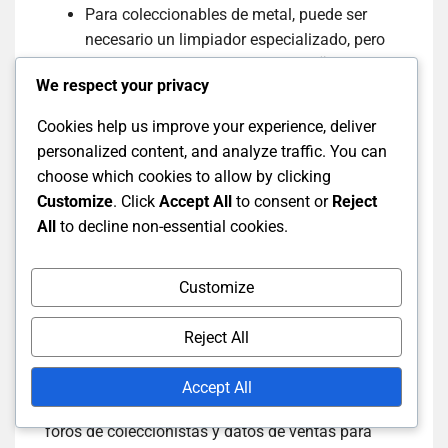
Para coleccionables de metal, puede ser
necesario un limpiador especializado, pero
siempre pruebe en un área pequeña primero.
We respect your privacy
Nunca use agua en artículos que no sean
resistentes al agua; en su lugar, utilice
Cookies help us improve your experience, deliver
métodos de limpieza en seco.
personalized content, and analyze traffic. You can
choose which cookies to allow by clicking
Customize
. Click
Accept All
to consent or
Reject
Comprendiendo las
All
to decline non-essential cookies.
tendencias del mercado
Customize
para la valoración
Reject All
Estar informado sobre las tendencias del mercado
es vital para evaluar el valor de los coleccionables.
Accept All
Revise regularmente los resultados de subastas,
foros de coleccionistas y datos de ventas para