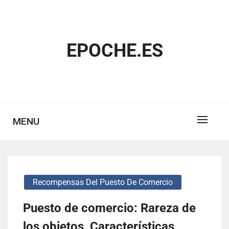
Skip
to
content
EPOCHE.ES
MENU
Recompensas Del Puesto De Comercio
Puesto de comercio: Rareza de
los objetos, Características