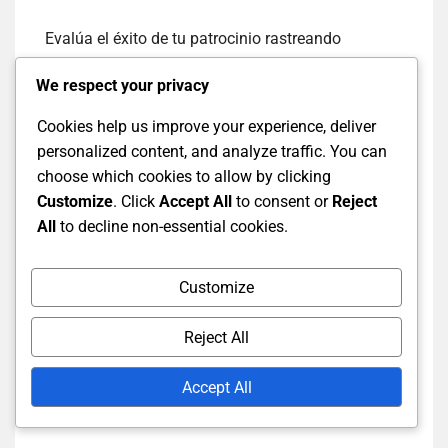
Evalúa el éxito de tu patrocinio rastreando
métricas de compromiso, como tasas de
We respect your privacy
participación de espectadores y tasas de
conversión para cualquier oferta promocional.
Cookies help us improve your experience, deliver
Utiliza estos conocimientos para informar futuras
personalized content, and analyze traffic. You can
oportunidades de patrocinio y refinar tu enfoque
choose which cookies to allow by clicking
para obtener mejores resultados.
Customize
. Click
Accept All
to consent or
Reject
All
to decline non-essential cookies.
Customize
Reject All
Accept All